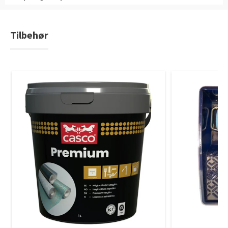
Slik legger du korkgulv
Inspirasjon
Kundeservice
Beise terrasse
Book interiørkonsulent
Kundeservice
Legge klikkvinyl
Populære beige farger
Hjemlevering
Male vegg
Tilbehør
Hjemlevering
Legge laminat
Farger til barnerom
Book interiørkonsulent
Book interiørkonsulent
Vår YouTube-kanal
Få hjelp
Blåfarger
Slik gjør du uteplassen klar – se tips og bli inspirert
Finn din butikk
Kalkmaling
Få hjelp
Kundeservice
Finn din butikk
Få hjelp
Hjemlevering
Kundeservice
Finn din butikk
Book interiørkonsulent
Hjemlevering
Kundeservice
Book interiørkonsulent
Hjemlevering
Book interiørkonsulent
MÅNEDENS GULV I AUGUST: