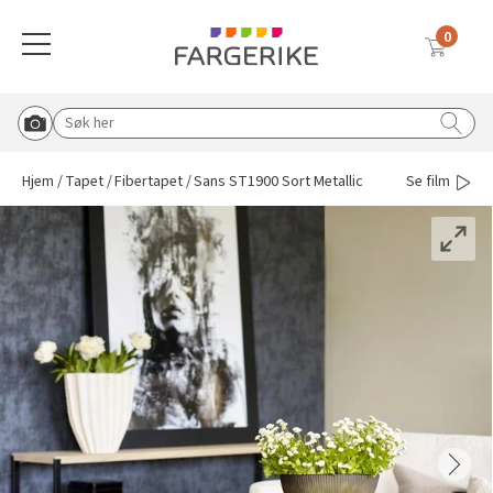
0
Meny
Globalnavigasjon mobil
Farger
Gulv
Tapet
Interiørmaling
Utemaling
Malingsverktøy
Verktøy & tilbehør
Vask & rengjøring
Sparkel & lim
Solskjerming
Søk etter:
Start Roomvo
Tilbake til hovedmeny
Tilbake til hovedmeny
Tilbake til hovedmeny
Tilbake til hovedmeny
Tilbake til hovedmeny
Tilbake til hovedmeny
Tilbake til hovedmeny
Tilbake til hovedmeny
Tilbake til hovedmeny
Tilbake til hovedmeny
Hjem
Tapet
Fibertapet
Sans ST1900 Sort Metallic
Se film
Vis oversikt over all solskjerming
Beige
Vinylbelegg
Vinyltapet
Vegg & takmaling
Tre & fasade
Pensler
Knagger, knotter og bordben
Rengjøringsmidler
Lim & fug
Duette® plisségardin
Blå
Klikkvinyl
Fibertapet
Spraymaling
Grunning & impregnering
Tape
Postkasse og husmerking
Koster & børster
Sparkel
Utvendig solskjerming
Hvit
Laminat
Overmalbar
Gulvmaling
Murmaling
Malerruller
Sparkel & fliseverktøy
Malingsfjerner
Inspirasjon til sparkel og lim
Plisségardin
Tapetlim
Grå
Parkett
Veggbekledning
Beis & voks
Båtpleie
Malekar & bøtter
Lim & fugeverktøy
Vanningsutstyr
Liftgardin
Sparkel til ujevnheter
Blå tapeter
Brun
Teppe
Grunning
Metall
Malersprøyte
Dørvridere og lås
Avfallsekker