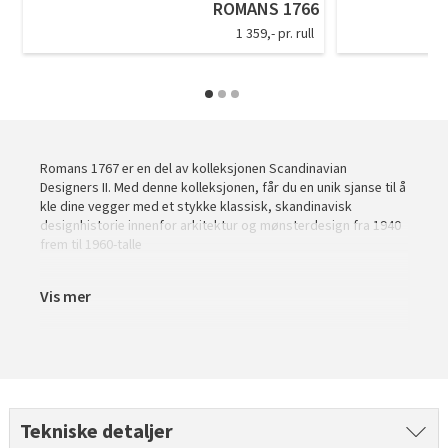
ROMANS 1766
Tarkett Shade Eik Soft Beige Parkett
1 359,- pr. rull
Bli inspirert av nye fargepaletter fra Årets Farge 2026!
Romans 1767 er en del av kolleksjonen Scandinavian
Designers II. Med denne kolleksjonen, får du en unik sjanse til å
kle dine vegger med et stykke klassisk, skandinavisk
designhistorie innenfor arkitektur og mønsterdesign fra 1940
frem til 1960-talle
Vis mer
Tekniske detaljer