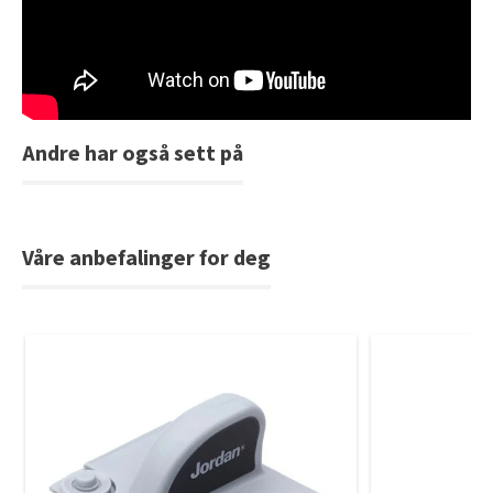
Tarkett Shade Eik Soft Beige Parkett
Bli inspirert av nye fargepaletter fra Årets Farge 2026!
Andre har også sett på
Våre anbefalinger for deg