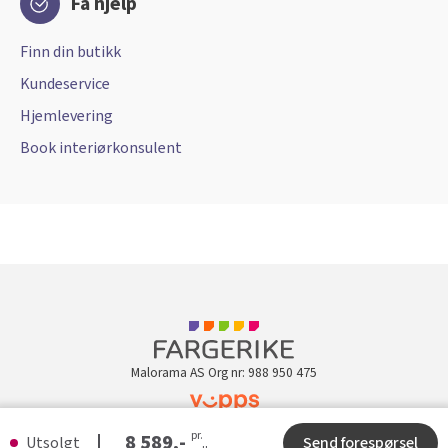
Få hjelp
Finn din butikk
Kundeservice
Hjemlevering
Book interiørkonsulent
Malorama AS Org nr: 988 950 475
pr.
Kundeklubb
8 589,-
Utsolgt
Send forespørsel