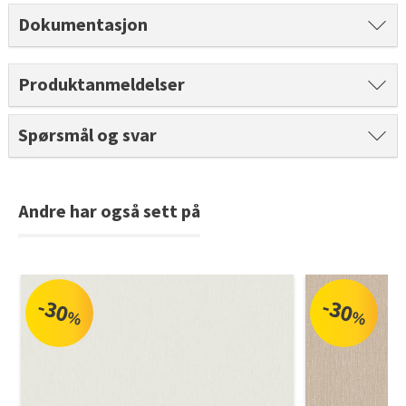
Tarkett Shade Eik Soft Beige Parkett
Dokumentasjon
Bli inspirert av nye fargepaletter fra Årets Farge 2026!
Produktanmeldelser
Spørsmål og svar
Andre har også sett på
-30
-30
%
%