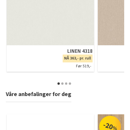
LINEN 4318
NÅ 363,- pr. rull
Før 519,-
Våre anbefalinger for deg
-20
%