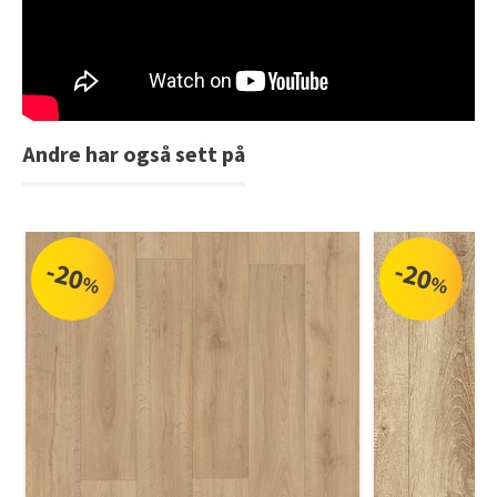
Tarkett Shade Eik Soft Beige Parkett
Bli inspirert av nye fargepaletter fra Årets Farge 2026!
Andre har også sett på
-20
-20
%
%