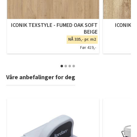
ICONIK TEXSTYLE - FUMED OAK SOFT
ICONIK T
BEIGE
NÅ 335,- pr. m2
Før 419,-
Våre anbefalinger for deg