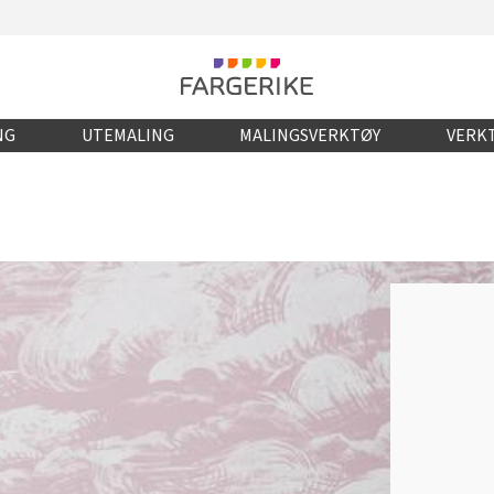
NG
UTEMALING
MALINGSVERKTØY
VERKT