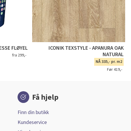
SSE FLØYEL
ICONIK TEXSTYLE - APANURA OAK
NATURAL
fra 299,-
NÅ 335,- pr. m2
Før 419,-
Få hjelp
Finn din butikk
Kundeservice