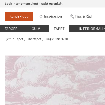
Book interiørkonsulent - raskt og enkelt
Kundeklubb
Inspirasjon
Tips & Råd
Globalnavigasjon mobil
FARGER
GULV
TAPET
INTERIØRMALI
Hjem
Tapet
Fibertapet
Jungle Chic 377051