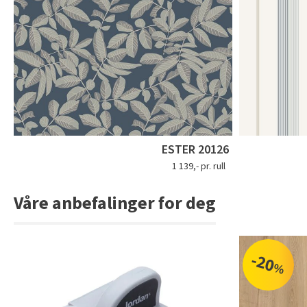
ESTER 20126
1 139,- pr. rull
Våre anbefalinger for deg
-20
%