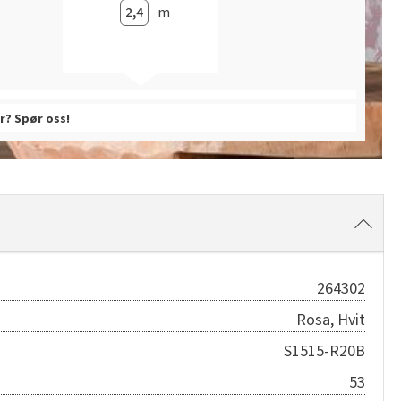
m
r? Spør oss!
264302
Rosa, Hvit
S1515-R20B
53