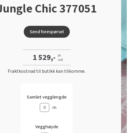
Jungle Chic 377051
Send forespørsel
1 529,-
pr.
rull
Fraktkostnad til butikk kan tilkomme.
Samlet vegglengde
m
Vegghøyde