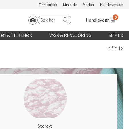
Finn butikk
Min side
Merker
Kundeservice
0
Handlevogn
Søk etter:
Start Roomvo
ØY & TILBEHØR
VASK & RENGJØRING
SE MER
Se film
Storeys