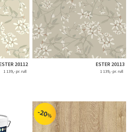
ESTER 20112
ESTER 20113
1 139,- pr. rull
1 139,- pr. rull
-20
%