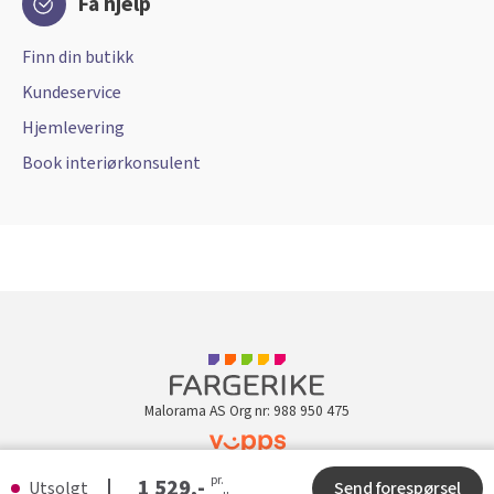
Få hjelp
Finn din butikk
Kundeservice
Hjemlevering
Book interiørkonsulent
Malorama AS Org nr: 988 950 475
pr.
Kundeklubb
1 529,-
Utsolgt
Send forespørsel