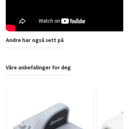
Tarkett Shade Eik Soft Beige Parkett
Bli inspirert av nye fargepaletter fra Årets Farge 2026!
Andre har også sett på
Våre anbefalinger for deg