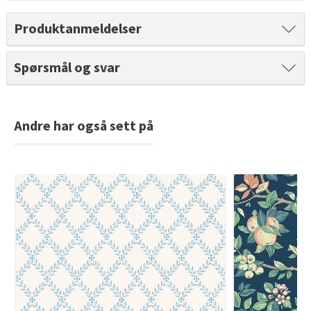
Tarkett Shade Eik Soft Beige Parkett
Produktanmeldelser
Bli inspirert av nye fargepaletter fra Årets Farge 2026!
Spørsmål og svar
Andre har også sett på