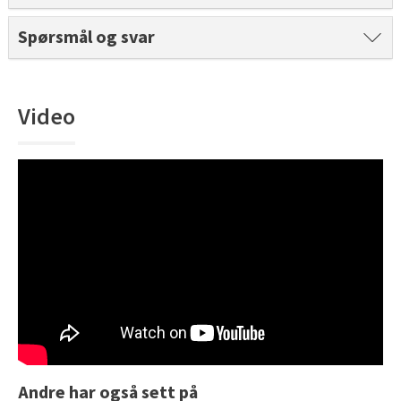
Tarkett Shade Eik Soft Beige Parkett
Spørsmål og svar
Bli inspirert av nye fargepaletter fra Årets Farge 2026!
Video
Andre har også sett på