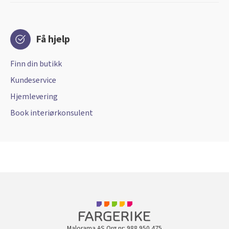
Få hjelp
Finn din butikk
Kundeservice
Hjemlevering
Book interiørkonsulent
Malorama AS Org nr: 988 950 475