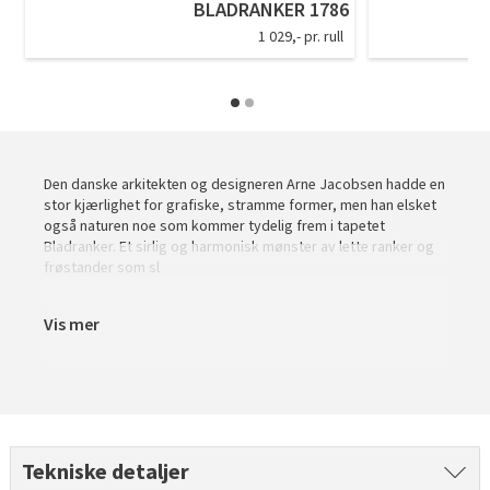
BLADRANKER 1786
Tarkett Shade Eik Soft Beige Parkett
1 029,- pr. rull
Bli inspirert av nye fargepaletter fra Årets Farge 2026!
Den danske arkitekten og designeren Arne Jacobsen hadde en
stor kjærlighet for grafiske, stramme former, men han elsket
også naturen noe som kommer tydelig frem i tapetet
Bladranker. Et sirlig og harmonisk mønster av lette ranker og
frøstander som sl
Vis mer
Tekniske detaljer