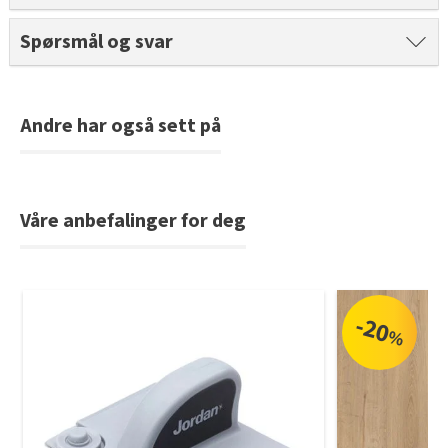
Tarkett Shade Eik Soft Beige Parkett
Spørsmål og svar
Bli inspirert av nye fargepaletter fra Årets Farge 2026!
Andre har også sett på
Våre anbefalinger for deg
-20
%