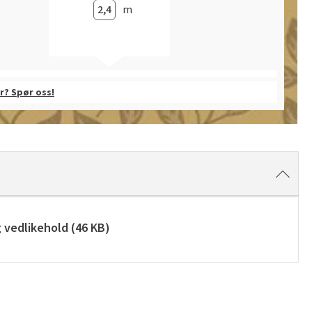
m
r? Spør oss!
g vedlikehold
(
46 KB
)