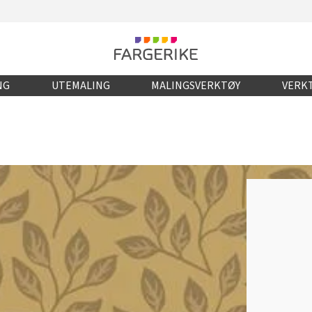
NG
UTEMALING
MALINGSVERKTØY
VERKT