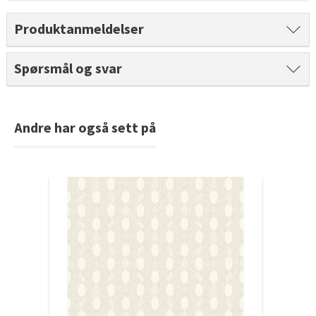
Tarkett Shade Eik Soft Beige Parkett
Produktanmeldelser
Bli inspirert av nye fargepaletter fra Årets Farge 2026!
Spørsmål og svar
Andre har også sett på