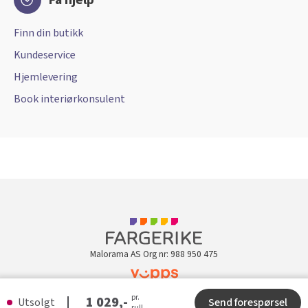
Få hjelp
Finn din butikk
Kundeservice
Hjemlevering
Book interiørkonsulent
Malorama AS Org nr: 988 950 475
Kundeklubb
pr.
1 029,-
Utsolgt
Send forespørsel
rull