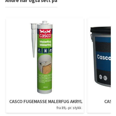
Andre har også sett på
Tarkett Shade Eik Soft Beige Parkett
Bli inspirert av nye fargepaletter fra Årets Farge 2026!
CASCO FUGEMASSE MALERFUG AKRYL
CASCO
fra 89,- pr. stykk