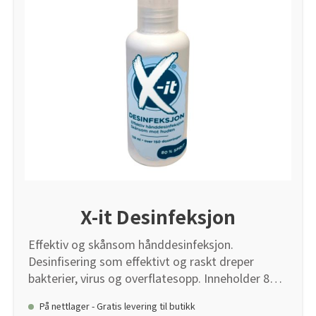
Men også hvis man ønsker å jage frem krypende
insekter for å få dem til å tråkke i InsektNIX. Et
must for de med edderkoppskrekk.
X-it Desinfeksjon
Effektiv og skånsom hånddesinfeksjon.
Desinfisering som effektivt og raskt dreper
bakterier, virus og overflatesopp. Inneholder 80
% sprit. Mesteparten av dette er etanol, som er
På nettlager - Gratis levering til butikk
mild mot huden. Inneholder glyserin, som er