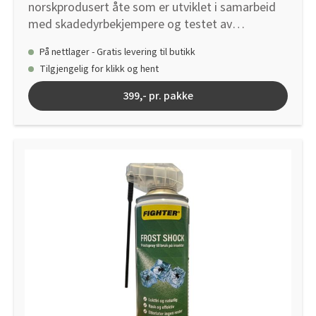
norskprodusert åte som er utviklet i samarbeid
med skadedyrbekjempere og testet av
Folkehelseinstituttet. Resultatene fra testen
På nettlager - Gratis levering til butikk
viser at feller med spesialåtet fanger mer enn
Tilgjengelig for klikk og hent
300% flere skjeggkre enn feller uten åte. Fellen er
trykket i et nøytralt tremønster, og innsiden har
399,- pr. pakke
rutemønster for enkel oversikt. Enkel montering.
Se www.krefting.no for mer info.