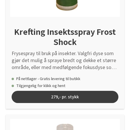
Krefting Insektsspray Frost
Shock
Frysespray til bruk på insekter. Valgfri dyse som
gjør det mulig å spraye bredt og dekke et større
område, eller med medfølgende fokusdyse som
gjør det mulig å rette strålen mer presist.
På nettlager - Gratis levering til butikk
Rørdysen er velegnet til å komme under lister,
Tilgjengelig for klikk og hent
inn i sprekker etc. Spray direkte på insektet, eller
inn i bol og tuer. Insektet fryser umiddelbart. Egg
279,- pr. stykk
og larver vil også få et kuldesjokk hvis de blir
truffet av frostsprayen. Også velegnet sammen
med f.eks. Skjeggkrefellen når man skal jage
kreet frem fra lister og sprekker og i limfellen.