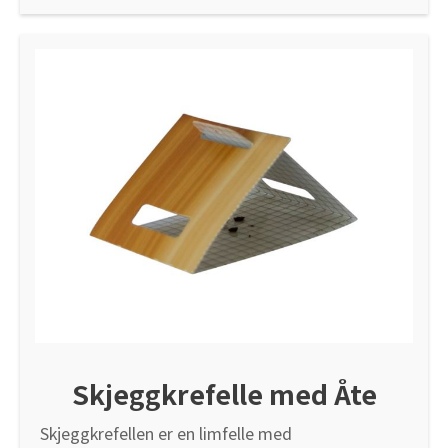
Tarkett Shade Eik Soft Beige Parkett
Bli inspirert av nye fargepaletter fra Årets Farge 2026!
Skjeggkrefelle med Åte
Skjeggkrefellen er en limfelle med