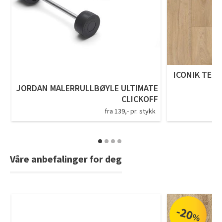
Tarkett Shade Eik Soft Beige Parkett
Bli inspirert av nye fargepaletter fra Årets Farge 2026!
ICONIK TEXS
JORDAN MALERRULLBØYLE ULTIMATE
CLICKOFF
fra 139,- pr. stykk
Våre anbefalinger for deg
-20
%