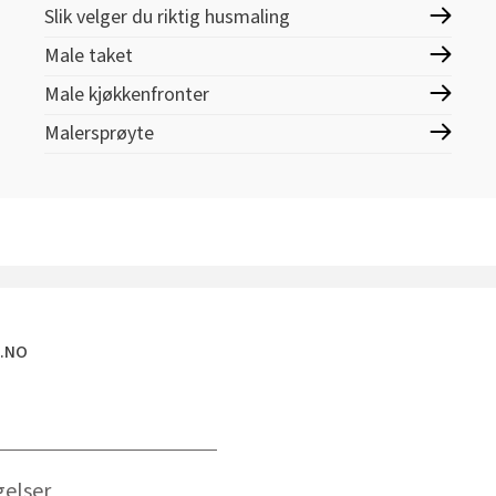
Slik velger du riktig husmaling
Male taket
Male kjøkkenfronter
Malersprøyte
E.NO
gelser