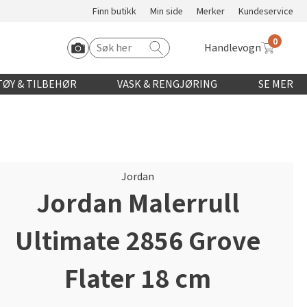
Finn butikk
Min side
Merker
Kundeservice
0
Handlevogn
Søk etter:
Start Roomvo
ØY & TILBEHØR
VASK & RENGJØRING
SE MER
Jordan
Jordan Malerrull
Ultimate 2856 Grove
Flater 18 cm