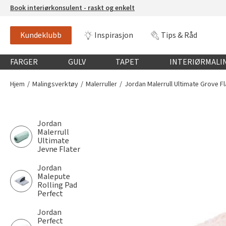
Book interiørkonsulent - raskt og enkelt
Kundeklubb
Inspirasjon
Tips & Råd
Globalnavigasjon mobil
FARGER
GULV
TAPET
INTERIØRMALI
Hjem
Malingsverktøy
Malerruller
Jordan Malerrull Ultimate Grove Fl
Jordan
Malerrull
Ultimate
Jevne Flater
Jordan
Malepute
Rolling Pad
Perfect
Jordan
Perfect