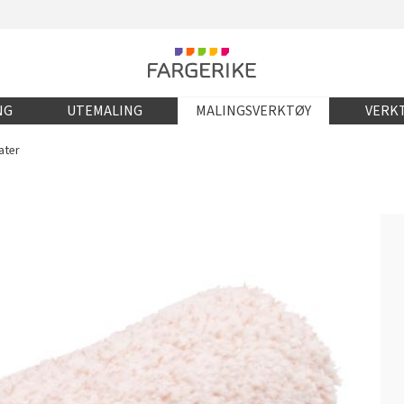
NG
UTEMALING
MALINGSVERKTØY
VERKT
ater