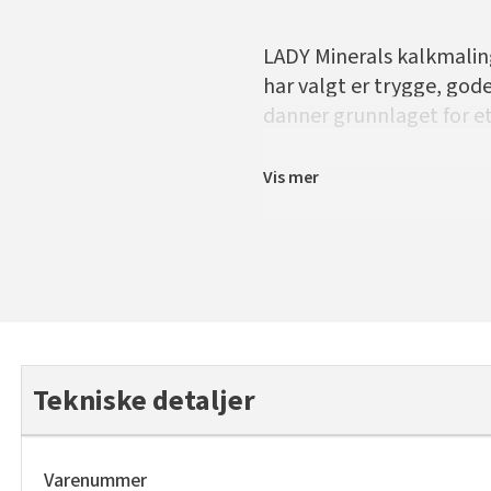
LADY Minerals kalkmaling
har valgt er trygge, gode
danner grunnlaget for et 
Vis mer
Tekniske detaljer
Varenummer