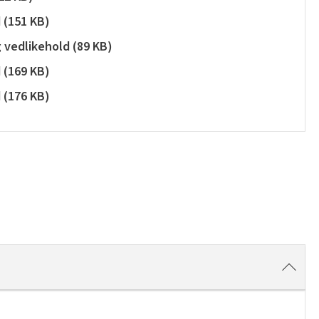
d
(
151 KB
)
g vedlikehold
(
89 KB
)
d
(
169 KB
)
d
(
176 KB
)