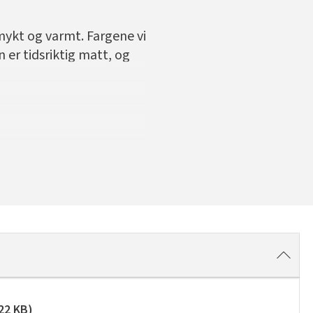
mykt og varmt. Fargene vi
 er tidsriktig matt, og
22 KB
)