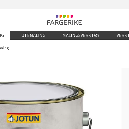
NG
UTEMALING
MALINGSVERKTØY
VERKT
maling