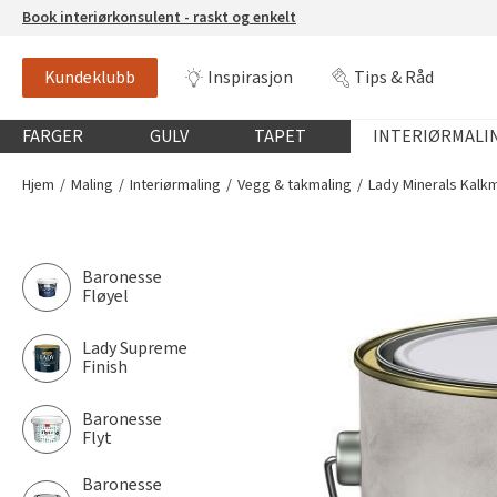
Book interiørkonsulent - raskt og enkelt
Kundeklubb
Inspirasjon
Tips & Råd
Globalnavigasjon mobil
FARGER
GULV
TAPET
INTERIØRMALI
Hjem
Maling
Interiørmaling
Vegg & takmaling
Lady Minerals Kalk
Baronesse
Fløyel
Lady Supreme
Finish
Baronesse
Flyt
Baronesse