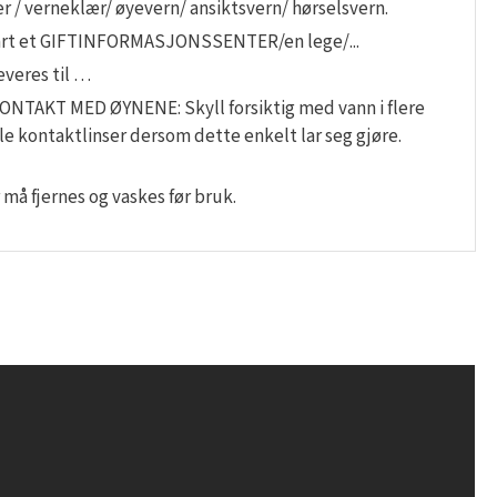
 / verneklær/ øyevern/ ansiktsvern/ hørselsvern.
art et GIFTINFORMASJONSSENTER/en lege/...
everes til …
KONTAKT MED ØYNENE: Skyll forsiktig med vann i flere
le kontaktlinser dersom dette enkelt lar seg gjøre.
 må fjernes og vaskes før bruk.