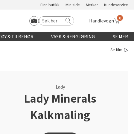
Finn butikk
Min side
Merker
Kundeservice
0
Handlevogn
Søk etter:
Start Roomvo
ØY & TILBEHØR
VASK & RENGJØRING
SE MER
Se film
Lady
Lady Minerals
Kalkmaling