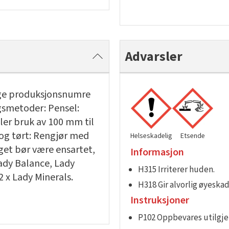
Advarsler
ige produksjonsnumre
gsmetoder: Pensel:
ler bruk av 100 mm til
 og tørt: Rengjør med
Helseskadelig
Etsende
get bør være ensartet,
Informasjon
Lady Balance, Lady
H315 Irriterer huden.
 x Lady Minerals.
H318 Gir alvorlig øyeskad
Instruksjoner
P102 Oppbevares utilgjen