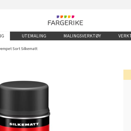
NG
UTEMALING
MALINGSVERKTØY
VERKT
Dempet Sort Silkematt