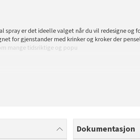
 spray er det ideelle valget når du vil redesigne og f
egnet for gjenstander med krinker og kroker der pense
om mange tidsriktige og popu
Dokumentasjon