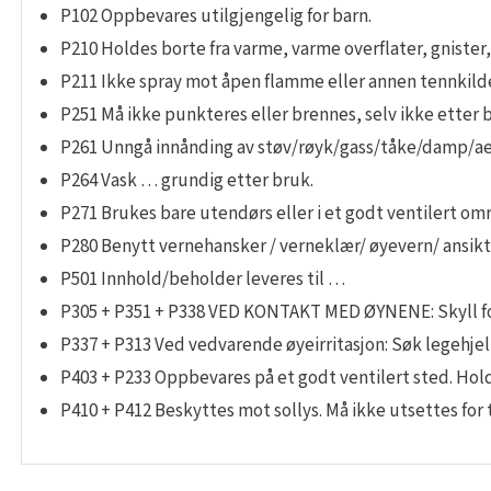
P102 Oppbevares utilgjengelig for barn.
P210 Holdes borte fra varme, varme overflater, gniste
P211 Ikke spray mot åpen flamme eller annen tennkild
P251 Må ikke punkteres eller brennes, selv ikke etter 
P261 Unngå innånding av støv/røyk/gass/tåke/damp/ae
P264 Vask … grundig etter bruk.
P271 Brukes bare utendørs eller i et godt ventilert om
P280 Benytt vernehansker / verneklær/ øyevern/ ansikt
P501 Innhold/beholder leveres til …
P305 + P351 + P338 VED KONTAKT MED ØYNENE: Skyll forsi
P337 + P313 Ved vedvarende øyeirritasjon: Søk legehjel
P403 + P233 Oppbevares på et godt ventilert sted. Hol
P410 + P412 Beskyttes mot sollys. Må ikke utsettes for 