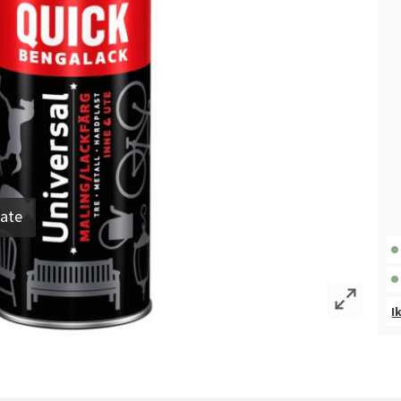
late
I