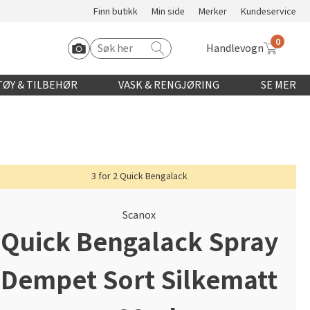
Finn butikk
Min side
Merker
Kundeservice
0
Handlevogn
Søk etter:
Start Roomvo
ØY & TILBEHØR
VASK & RENGJØRING
SE MER
3 for 2 Quick Bengalack
Scanox
Quick Bengalack Spray
Dempet Sort Silkematt