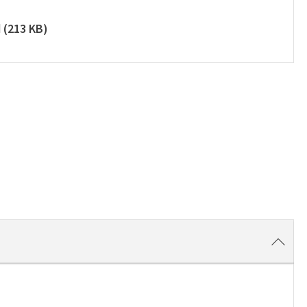
d
(
213 KB
)