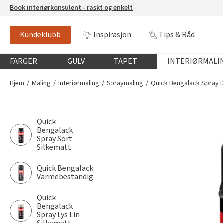
Book interiørkonsulent - raskt og enkelt
Kundeklubb
Inspirasjon
Tips & Råd
Globalnavigasjon mobil
FARGER
GULV
TAPET
INTERIØRMALI
Hjem
Maling
Interiørmaling
Spraymaling
Quick Bengalack Spray 
Quick
Bengalack
Spray Sort
Silkematt
Quick Bengalack
Varmebestandig
Quick
Bengalack
Spray Lys Lin