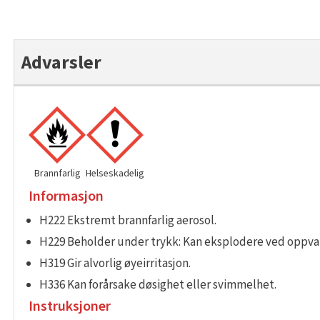
Advarsler
Brannfarlig
Helseskadelig
Informasjon
H222 Ekstremt brannfarlig aerosol.
H229 Beholder under trykk: Kan eksplodere ved oppva
H319 Gir alvorlig øyeirritasjon.
H336 Kan forårsake døsighet eller svimmelhet.
Instruksjoner