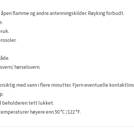
r, åpen flamme og andre antenningskilder. Røyking forbudt.
e.
bruk.
rosoler.
råde.
svern/ hørselsvern.
ktig med vann i flere minutter. Fjern eventuelle kontaktlinse
p.
d beholderen tett lukket.
temperaturer høyere enn 50 °C /122 °F.