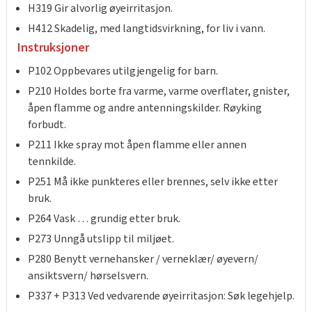
H319 Gir alvorlig øyeirritasjon.
Tarkett Shade Eik Soft Beige Parkett
Bli inspirert av nye fargepaletter fra Årets Farge 2026!
H412 Skadelig, med langtidsvirkning, for liv i vann.
Instruksjoner
P102 Oppbevares utilgjengelig for barn.
P210 Holdes borte fra varme, varme overflater, gnister,
åpen flamme og andre antenningskilder. Røyking
forbudt.
P211 Ikke spray mot åpen flamme eller annen
tennkilde.
P251 Må ikke punkteres eller brennes, selv ikke etter
bruk.
P264 Vask … grundig etter bruk.
P273 Unngå utslipp til miljøet.
P280 Benytt vernehansker / verneklær/ øyevern/
ansiktsvern/ hørselsvern.
P337 + P313 Ved vedvarende øyeirritasjon: Søk legehjelp.