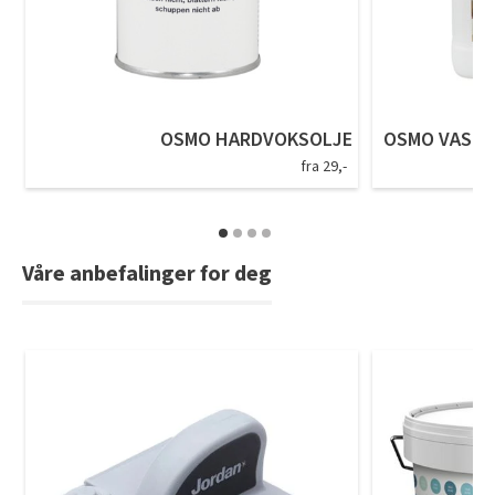
Tarkett Shade Eik Soft Beige Parkett
Bli inspirert av nye fargepaletter fra Årets Farge 2026!
OSMO HARDVOKSOLJE
OSMO VASK O
fra 29,-
Våre anbefalinger for deg