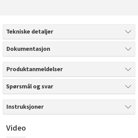
Tarkett Shade Eik Soft Beige Parkett
Bli inspirert av nye fargepaletter fra Årets Farge 2026!
Tekniske detaljer
Dokumentasjon
Produktanmeldelser
Spørsmål og svar
Instruksjoner
Video