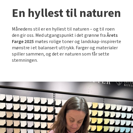
Slik legger du korkgulv
Inspirasjon
Kundeservice
Beise terrasse
En hyllest til naturen
Book interiørkonsulent
Kundeservice
Legge klikkvinyl
Populære beige farger
Hjemlevering
Male vegg
Hjemlevering
Legge laminat
Månedens stil er en hyllest til naturen – og til roen
Farger til barnerom
Book interiørkonsulent
den gir oss. Med utgangspunkt i det grønne fra
Årets
Book interiørkonsulent
Vår YouTube-kanal
Få hjelp
Farge 2025
møtes rolige toner og landskap-inspirerte
Blåfarger
mønstre i et balansert uttrykk. Farger og materialer
Slik gjør du uteplassen klar – se tips og bli inspirert
Finn din butikk
spiller sammen, og det er naturen som får sette
Kalkmaling
stemningen.
Få hjelp
Kundeservice
Finn din butikk
Få hjelp
Hjemlevering
Kundeservice
Finn din butikk
Book interiørkonsulent
Hjemlevering
Kundeservice
Book interiørkonsulent
Hjemlevering
Book interiørkonsulent
MÅNEDENS GULV I AUGUST: