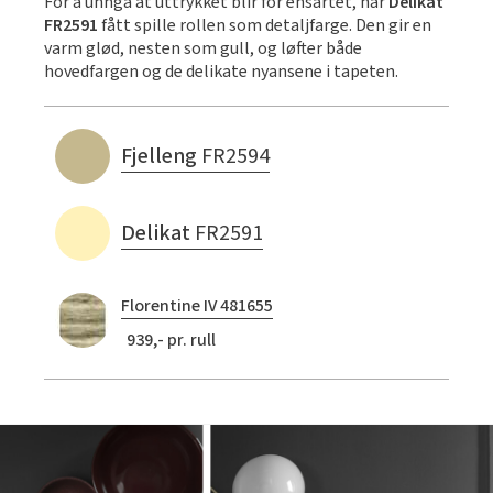
For å unngå at uttrykket blir for ensartet, har
Delikat
FR2591
fått spille rollen som detaljfarge. Den gir en
varm glød, nesten som gull, og løfter både
hovedfargen og de delikate nyansene i tapeten.
Fjelleng
FR2594
Delikat
FR2591
Florentine IV 481655
939,- pr. rull