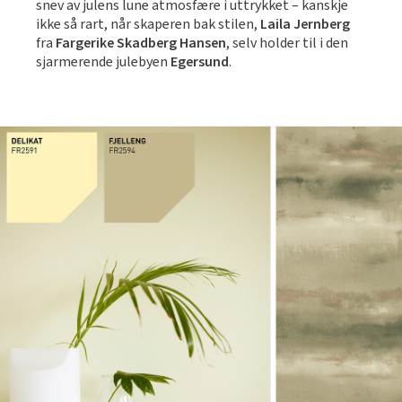
snev av julens lune atmosfære i uttrykket – kanskje
ikke så rart, når skaperen bak stilen,
Laila Jernberg
fra
Fargerike Skadberg Hansen
, selv holder til i den
sjarmerende julebyen
Egersund
.