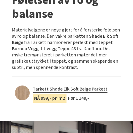
Følelsen av ro og
balanse
Materialvalgene er nøye gjort for å forsterke følelsen
av ro og balanse. Den vakre parketten
Shade Eik Soft
Beige
fra Tarkett harmonerer perfekt med teppet
Borneo Vegg-til-vegg Teppe 43
fra Danfloor. Det
myke tremønsteret i parketten møter det mer
grafiske uttrykket i teppet, og sammen skaper de en
subtil, men spennende kontrast.
Tarkett Shade Eik Soft Beige Parkett
NÅ 999,- pr. m2
Før 1 149,-