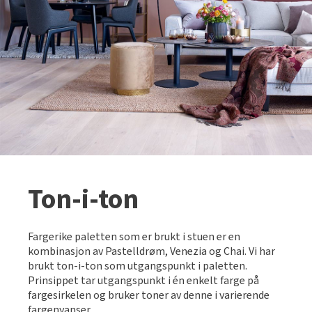
Tarkett Shade Eik Soft Beige Parkett
Bli inspirert av nye fargepaletter fra Årets Farge 2026!
Ton-i-ton
Fargerike paletten som er brukt i stuen er en
kombinasjon av Pastelldrøm, Venezia og Chai. Vi har
brukt ton-i-ton som utgangspunkt i paletten.
Prinsippet tar utgangspunkt i én enkelt farge på
fargesirkelen og bruker toner av denne i varierende
fargenyanser.