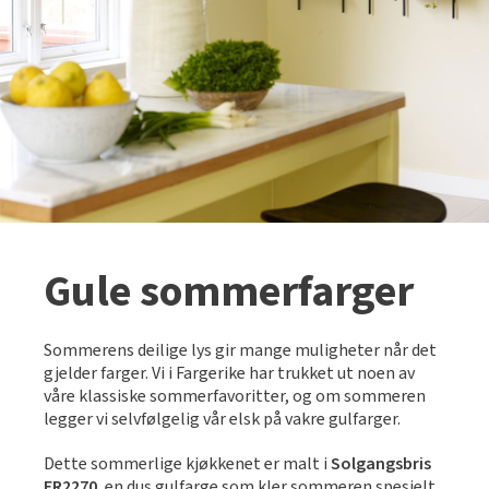
Tarkett Shade Eik Soft Beige Parkett
Bli inspirert av nye fargepaletter fra Årets Farge 2026!
Gule sommerfarger
Sommerens deilige lys gir mange muligheter når det
gjelder farger. Vi i Fargerike har trukket ut noen av
våre klassiske sommerfavoritter, og om sommeren
legger vi selvfølgelig vår elsk på vakre gulfarger.
Dette sommerlige kjøkkenet er malt i
Solgangsbris
FR2270
, en dus gulfarge som kler sommeren spesielt