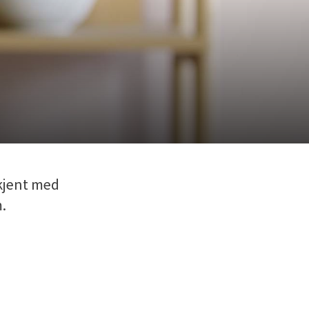
 kjent med
.