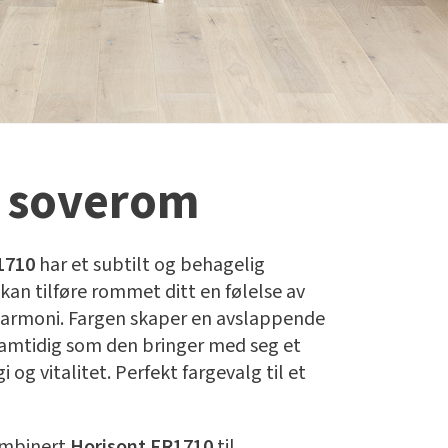
 soverom
1710
har et subtilt og behagelig
kan tilføre rommet ditt en følelse av
harmoni. Fargen skaper en avslappende
amtidig som den bringer med seg et
i og vitalitet. Perfekt fargevalg til et
ombinert
Horisont FR1710
til