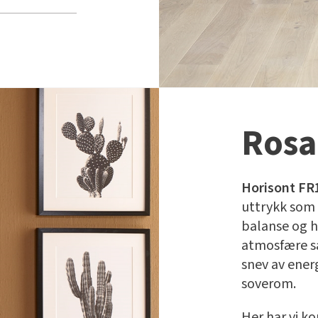
Rosa
Horisont FR
uttrykk som 
balanse og 
atmosfære s
snev av energ
soverom.
Her har vi k