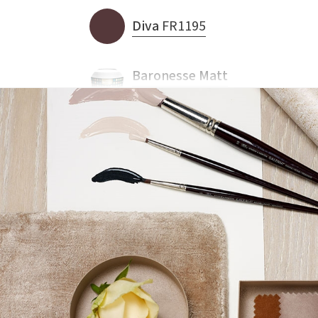
Diva
FR1195
Baronesse Matt
fra 299,-