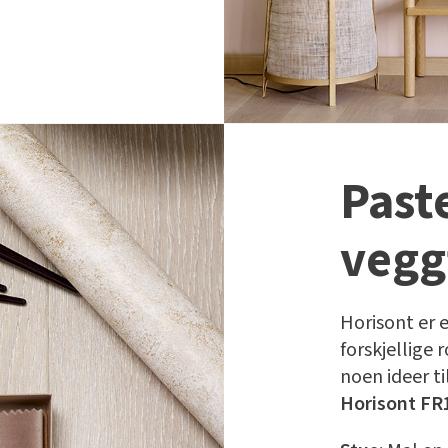
Past
vegg
Horisont er e
forskjellige 
noen ideer t
Horisont FR