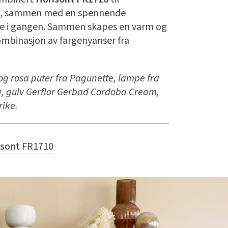
, sammen med en spennende
ge i gangen. Sammen skapes en varm og
mbinasjon av fargenyanser fra
g rosa puter fra Pagunette, lampe fra
ng, gulv Gerflor Gerbad Cordoba Cream,
rike.
isont
FR1710
eral
FR1948