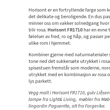
Horisont er en fortryllende farge som 
det delikate og beroligende. En dus pa
minner oss om vakker solnedgang hvo
blir rosa.
Horisont FR1710
har en evne t
følelser av fred, ro og håp, og passer per
ulike rom i hjemmet.
Kombiner gjerne med naturmaterialer s
tone ned det sukkersøte utrykket i ros
spisestuen fremstår som moderne, nordi
utrykket med en kombinasjon av rosa o
lys parkett.
Vegg malt i Horisont FR1710, g
ulv Liåsen
l
ampe fra Light& Living,
møbler fra Møb
l
ingardin Paguentte, alt fra Fargerike.