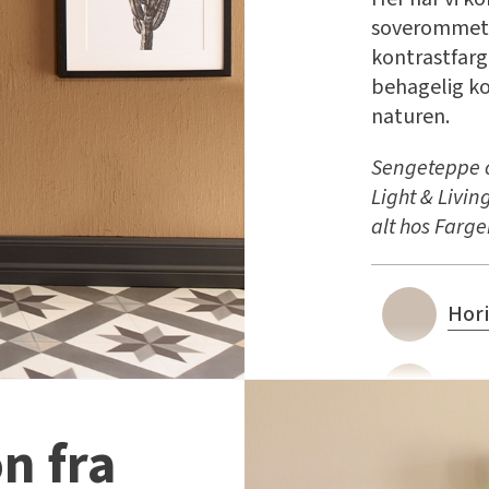
soverommet
kontrastfar
behagelig ko
naturen.
Sengeteppe o
Light & Livi
alt hos Farge
Hor
Min
n fra