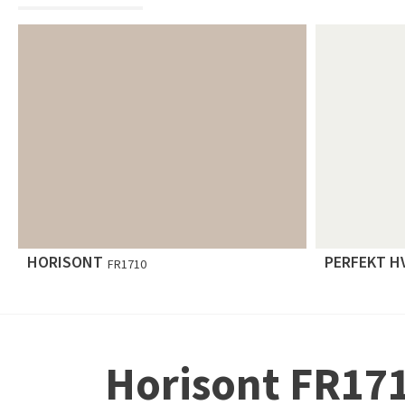
HORISONT
PERFEKT H
FR1710
Horisont FR17