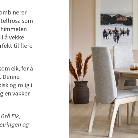
kombinerer
stellrosa som
r himmelen
il å vekke
fekt til flere
om eik, for å
a. Denne
sk og rolig i
g en vakker
 Grå Eik,
elringen og