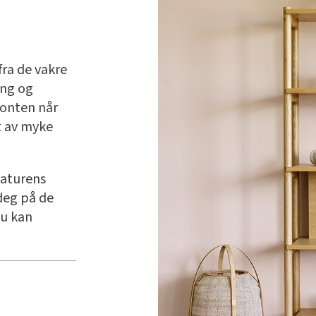
fra de vakre
ng og
sonten når
t av myke
naturens
deg på de
du kan