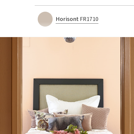
Horisont
FR1710
Baronesse Fløyel
fra 299,-
Moskus Liåsen Grå Eik Parkett
799,- pr. m2