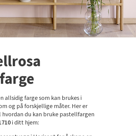
ellrosa
farge
n allsidig farge som kan brukes i
rom og på forskjellige måter. Her er
il hvordan du kan bruke pastellfargen
1710
i ditt hjem: