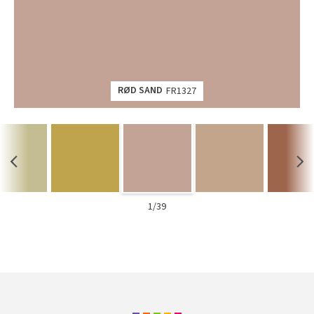
Tarkett Shade Eik Soft Beige Parkett
Bli inspirert av nye fargepaletter fra Årets Farge 2026!
RØD SAND
FR1327
1/39