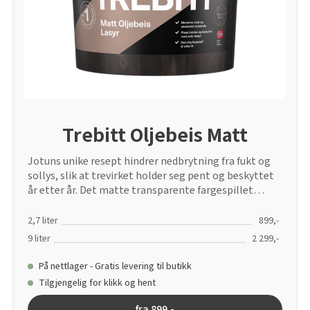
Tarkett Shade Eik Soft Beige Parkett
Bli inspirert av nye fargepaletter fra Årets Farge 2026!
Trebitt Oljebeis Matt
Jotuns unike resept hindrer nedbrytning fra fukt og
sollys, slik at trevirket holder seg pent og beskyttet
år etter år. Det matte transparente fargespillet
fremhever treverkets naturlige struktur og gir
fasaden et moderne uttrykk.
2,7 liter
899,-
9 liter
2 299,-
På nettlager - Gratis levering til butikk
Tilgjengelig for klikk og hent
fra 899,-