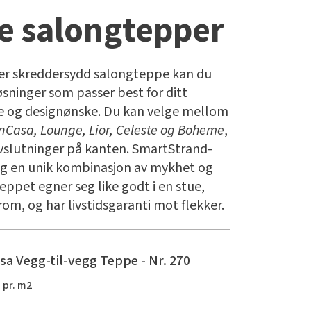
e salongtepper
er skreddersydd salongteppe kan du
øsninger som passer best for ditt
 og designønske. Du kan velge mellom
InCasa, Lounge, Lior, Celeste og Boheme
,
avslutninger på kanten. SmartStrand-
eg en unik kombinasjon av mykhet og
Teppet egner seg like godt i en stue,
om, og har livstidsgaranti mot flekker.
sa Vegg-til-vegg Teppe - Nr. 270
 pr. m2