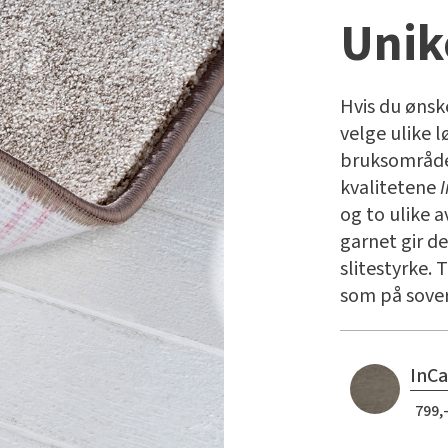
Unik
Hvis du ønsk
velge ulike l
bruksområde
kvalitetene
og to ulike 
garnet gir d
slitestyrke. 
som på sover
InCa
799,-