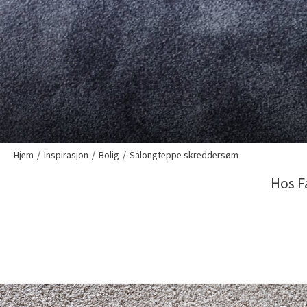
Hjem
Inspirasjon
Bolig
Salongteppe skreddersøm
Hos F