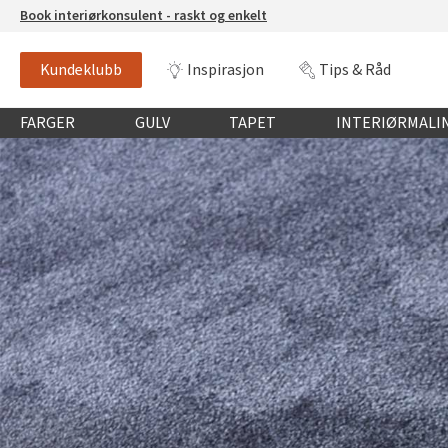
Book interiørkonsulent - raskt og enkelt
Kundeklubb
Inspirasjon
Tips & Råd
Globalnavigasjon mobil
FARGER
GULV
TAPET
INTERIØRMALI