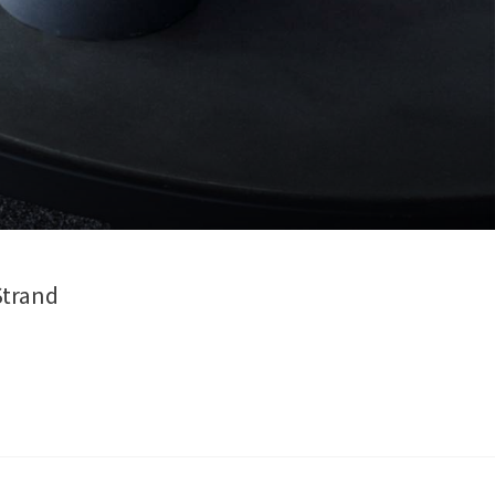
e
Strand