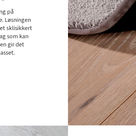
ng på
e. Løsningen
et sklisikkert
lag som kan
n gir det
passet.