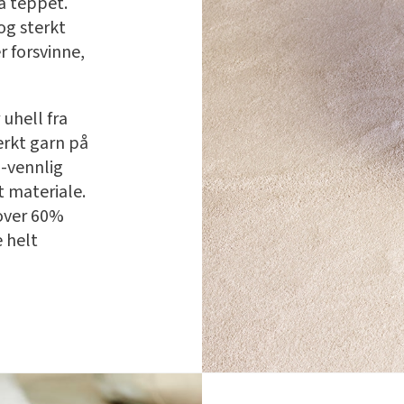
å teppet.
og sterkt
r forsvinne,
 uhell fra
erkt garn på
-vennlig
 materiale.
over 60%
e helt