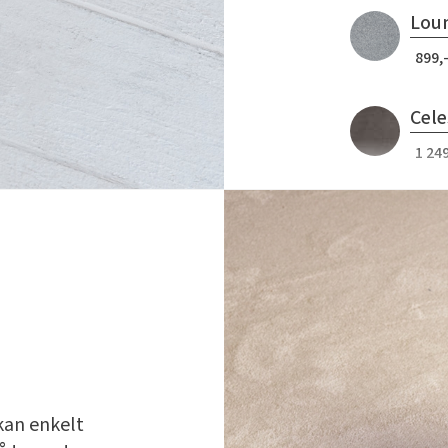
Loun
899,-
Cele
1 249
Bohe
1 249
kan enkelt