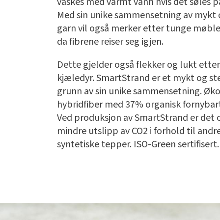
vaskes med varmt vann hvis det søles p
Med sin unike sammensetning av mykt 
garn vil også merker etter tunge møble
da fibrene reiser seg igjen.
Dette gjelder også flekker og lukt etter
kjæledyr. SmartStrand er et mykt og st
grunn av sin unike sammensetning. Øko
hybridfiber med 37% organisk fornybart
Ved produksjon av SmartStrand er det 
mindre utslipp av CO2 i forhold til andr
syntetiske tepper. ISO-Green sertifisert.