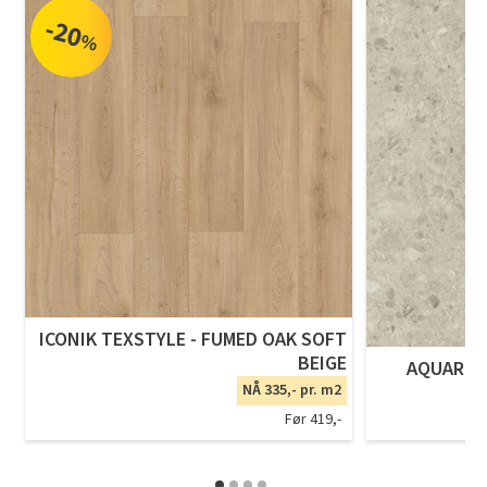
-20
%
ICONIK TEXSTYLE - FUMED OAK SOFT
BEIGE
AQUAREL
NÅ 335,- pr. m2
Før 419,-