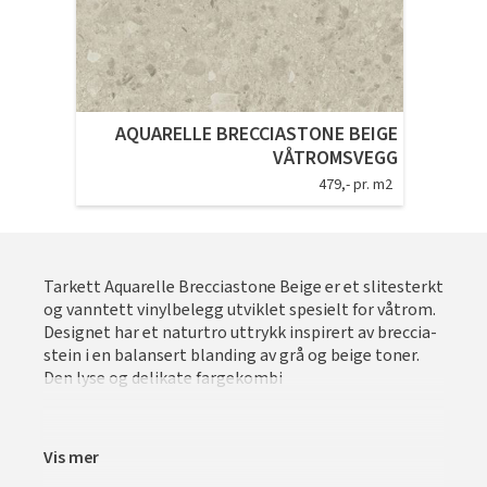
Tarkett Shade Eik Soft Beige Parkett
Bli inspirert av nye fargepaletter fra Årets Farge 2026!
AQUARELLE BRECCIASTONE BEIGE
VÅTROMSVEGG
479,- pr. m2
Tarkett Aquarelle Brecciastone Beige er et slitesterkt
og vanntett vinylbelegg utviklet spesielt for våtrom.
Designet har et naturtro uttrykk inspirert av breccia-
stein i en balansert blanding av grå og beige toner.
Den lyse og delikate fargekombi
Vis mer