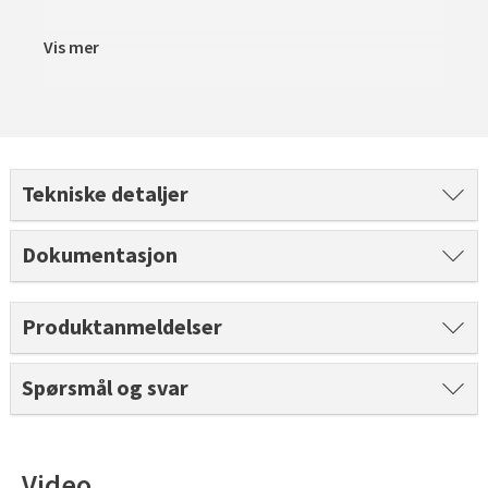
Tarkett Shade Eik Soft Beige Parkett
Bli inspirert av nye fargepaletter fra Årets Farge 2026!
Vis mer
Tekniske detaljer
Dokumentasjon
Produktanmeldelser
Spørsmål og svar
Video