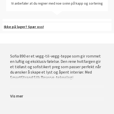
Slik legger du korkgulv
Vi anbefaler at du regner med noe svinn på kapp og sortering
Inspirasjon
Kundeservice
Beise terrasse
Book interiørkonsulent
Kundeservice
Legge klikkvinyl
Populære beige farger
Hjemlevering
Male vegg
Hjemlevering
Legge laminat
Farger til barnerom
Book interiørkonsulent
Ikke på lager? Spør oss!
Book interiørkonsulent
Vår YouTube-kanal
Få hjelp
Blåfarger
Slik gjør du uteplassen klar – se tips og bli inspirert
Finn din butikk
Kalkmaling
Få hjelp
Kundeservice
Sofia 890 er et vegg-til-vegg-teppe som gir rommet
en luftig og eksklusiv følelse. Den rene hvitfargen gir
Finn din butikk
Få hjelp
Hjemlevering
et tidløst og sofistikert preg som passer perfekt når
du ønsker å skape et lyst og åpent interiør. Med
Kundeservice
Finn din butikk
Book interiørkonsulent
SmartStrand Silk Reserve-teknologi
Hjemlevering
Kundeservice
Book interiørkonsulent
Vis mer
Hjemlevering
Book interiørkonsulent
MÅNEDENS GULV I AUGUST: