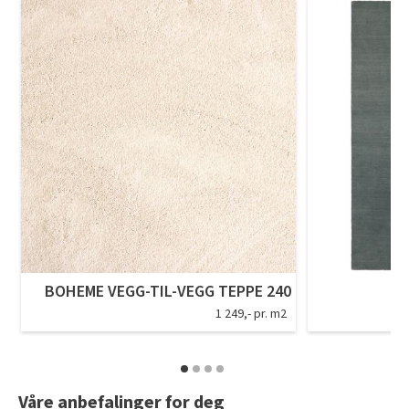
BOHEME VEGG-TIL-VEGG TEPPE 240
S
1 249,- pr. m2
Våre anbefalinger for deg