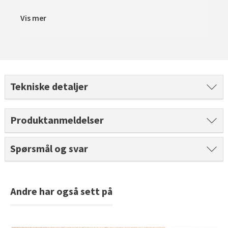
Tarkett Shade Eik Soft Beige Parkett
Vis mer
Bli inspirert av nye fargepaletter fra Årets Farge 2026!
Tekniske detaljer
Produktanmeldelser
Spørsmål og svar
Andre har også sett på