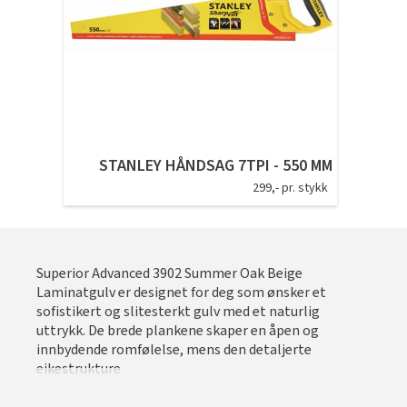
Tarkett Shade Eik Soft Beige Parkett
Bli inspirert av nye fargepaletter fra Årets Farge 2026!
STANLEY HÅNDSAG 7TPI - 550 MM
299,- pr. stykk
Superior Advanced 3902 Summer Oak Beige
Laminatgulv er designet for deg som ønsker et
sofistikert og slitesterkt gulv med et naturlig
uttrykk. De brede plankene skaper en åpen og
innbydende romfølelse, mens den detaljerte
eikestrukture