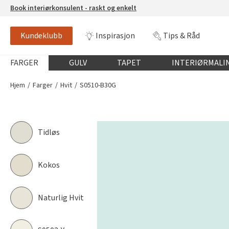
Book interiørkonsulent - raskt og enkelt
Kundeklubb
Inspirasjon
Tips & Råd
S0510-B30G
NCS-FARGE
Globalnavigasjon mobil
FARGER
GULV
TAPET
INTERIØRMALI
Hjem
Farger
Hvit
S0510-B30G
Tidløs
Kokos
Naturlig Hvit