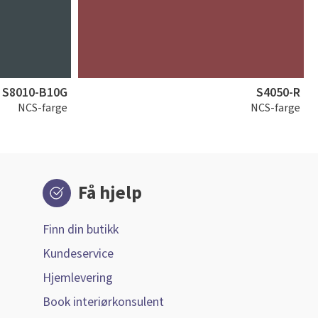
S8010-B10G
S4050-R
NCS-farge
NCS-farge
Få hjelp
Finn din butikk
Kundeservice
Hjemlevering
Book interiørkonsulent