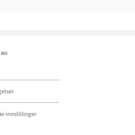
E.NO
gelser
e-innstillinger