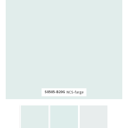
S0505-B20G
NCS-farge