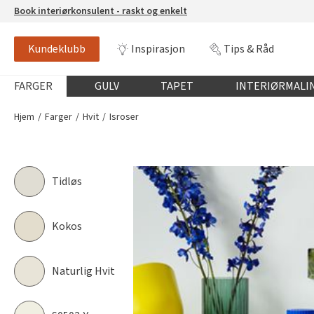
Book interiørkonsulent - raskt og enkelt
Kundeklubb
Inspirasjon
Tips & Råd
ISROSER
FR1376
Globalnavigasjon mobil
FARGER
GULV
TAPET
INTERIØRMALI
Hjem
Farger
Hvit
Isroser
Tidløs
Kokos
Naturlig Hvit