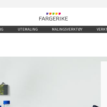
NG
UTEMALING
MALINGSVERKTØY
VERKT