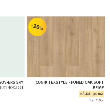
-20
%
GOVÆRS SKY
ICONIK TEXSTYLE - FUMED OAK SOFT
BEIGE
BUTINOX 5991
NÅ 335,- pr. m2
Før 419,-