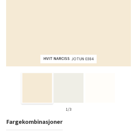
Tarkett Shade Eik Soft Beige Parkett
Bli inspirert av nye fargepaletter fra Årets Farge 2026!
HVIT NARCISS
JOTUN 0384
1/3
Fargekombinasjoner