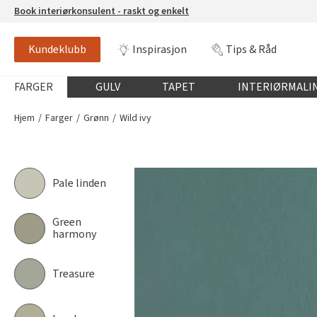
Book interiørkonsulent - raskt og enkelt
Kundeklubb
Inspirasjon
Tips & Råd
WILD IVY
JOTUN 6194
Globalnavigasjon mobil
FARGER
GULV
TAPET
INTERIØRMALI
Hjem
Farger
Grønn
Wild ivy
Pale linden
Green
harmony
Treasure