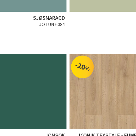
SJØSMARAGD
JOTUN 6084
-20
%
JONSOK
ICONIK TEXSTYLE - FUM