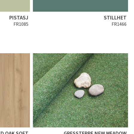
PISTASJ
STILLHET
FR1085
FR1466
ED OAK SOFT
GRESSTEPPE NEW MEADOW