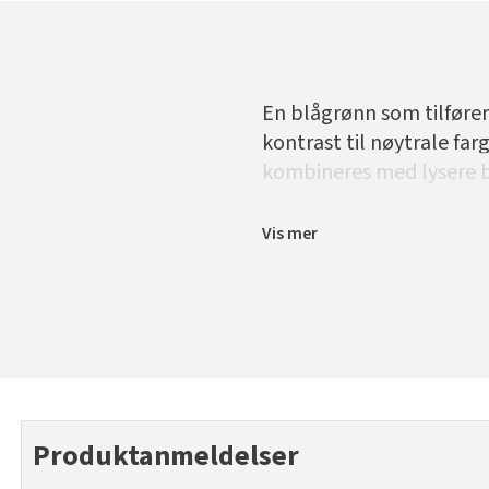
En blågrønn som tilfører 
kontrast til nøytrale far
kombineres med lysere b
Vis mer
Produktanmeldelser