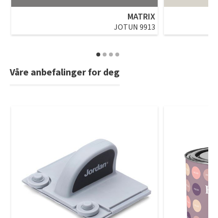
Tarkett Shade Eik Soft Beige Parkett
MATRIX
Bli inspirert av nye fargepaletter fra Årets Farge 2026!
JOTUN 9913
Våre anbefalinger for deg