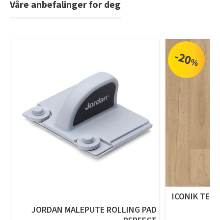
Våre anbefalinger for deg
Tarkett Shade Eik Soft Beige Parkett
Bli inspirert av nye fargepaletter fra Årets Farge 2026!
-20
%
ICONIK TEXS
JORDAN MALEPUTE ROLLING PAD