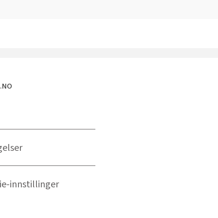
E.NO
gelser
e-innstillinger