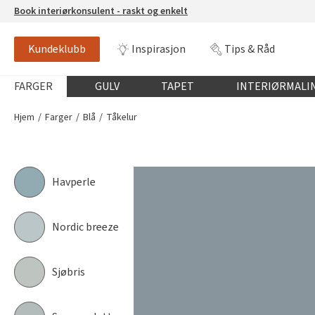
Book interiørkonsulent - raskt og enkelt
Kundeklubb
Inspirasjon
Tips & Råd
TÅKELUR
SCANOX BUTINOX 5862
Globalnavigasjon mobil
FARGER
GULV
TAPET
INTERIØRMALI
Hjem
Farger
Blå
Tåkelur
Havperle
Nordic breeze
Sjøbris