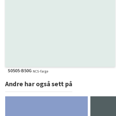
S0505-B50G
NCS-farge
Andre har også sett på