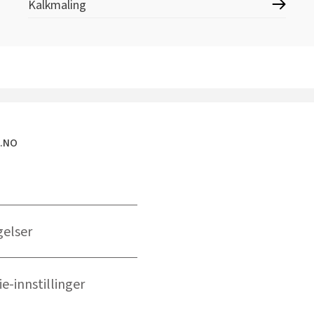
Kalkmaling
E.NO
gelser
e-innstillinger