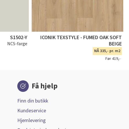
S1502-Y
ICONIK TEXSTYLE - FUMED OAK SOFT
BEIGE
NCS-farge
NÅ 335,- pr. m2
Før 419,-
Få hjelp
Finn din butikk
Kundeservice
Hjemlevering