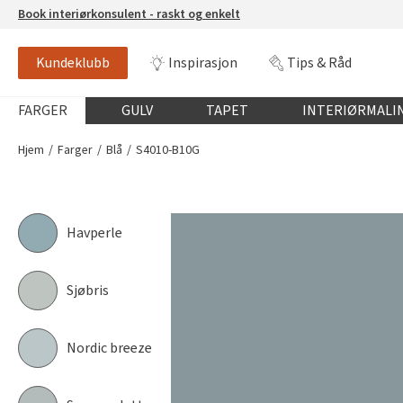
Book interiørkonsulent - raskt og enkelt
Kundeklubb
Inspirasjon
Tips & Råd
S4010-B10G
NCS-FARGE
Globalnavigasjon mobil
FARGER
GULV
TAPET
INTERIØRMALI
Hjem
Farger
Blå
S4010-B10G
Havperle
Sjøbris
Nordic breeze