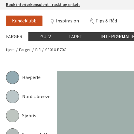
Book interiørkonsulent - raskt og enkelt
Kundeklubb
Inspirasjon
Tips & Råd
S3010-B70G
NCS-FARGE
Globalnavigasjon mobil
FARGER
GULV
TAPET
INTERIØRMALI
Hjem
Farger
Blå
S3010-B70G
Havperle
Nordic breeze
Sjøbris