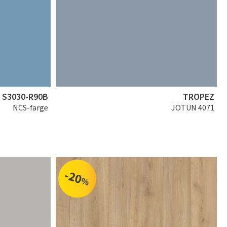
S3030-R90B
TROPEZ
NCS-farge
JOTUN 4071
-20
%