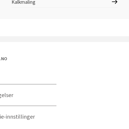
Kalkmaling
E.NO
gelser
e-innstillinger