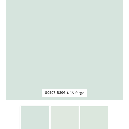
S0907-B80G
NCS-farge