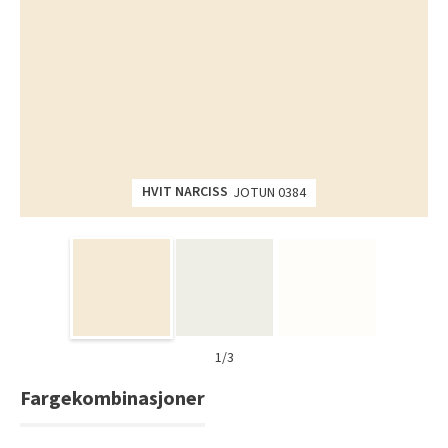
Tarkett Shade Eik Soft Beige Parkett
Bli inspirert av nye fargepaletter fra Årets Farge 2026!
HVIT NARCISS
JOTUN 0384
1/3
Fargekombinasjoner