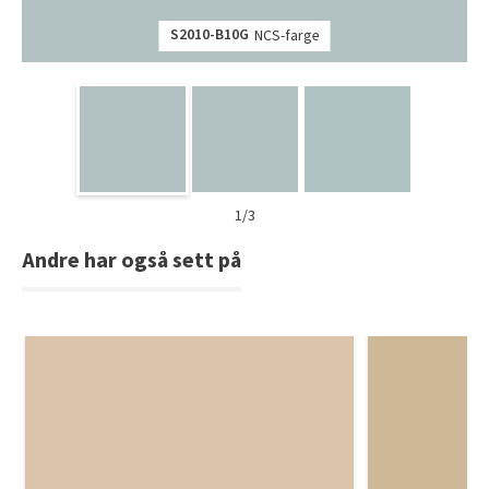
S2010-B10G
NCS-farge
1/3
Andre har også sett på