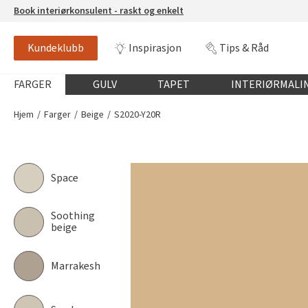
Book interiørkonsulent - raskt og enkelt
Kundeklubb
Inspirasjon
Tips & Råd
S2020-Y20R
NCS-FARGE
Globalnavigasjon mobil
FARGER
GULV
TAPET
INTERIØRMALI
Hjem
Farger
Beige
S2020-Y20R
Space
Soothing
beige
Marrakesh