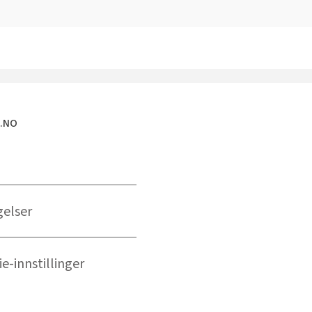
E.NO
gelser
e-innstillinger