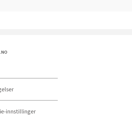
E.NO
gelser
e-innstillinger