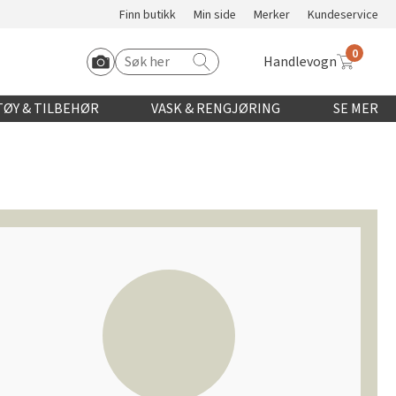
Finn butikk
Min side
Merker
Kundeservice
0
Handlevogn
Søk etter:
Start Roomvo
ØY & TILBEHØR
VASK & RENGJØRING
SE MER