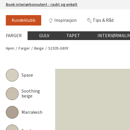
Book interiørkonsulent - raskt og enkelt
Kundeklubb
Inspirasjon
Tips & Råd
S1505-G80Y
NCS-FARGE
Globalnavigasjon mobil
FARGER
GULV
TAPET
INTERIØRMALI
Hjem
Farger
Beige
S1505-G80Y
Space
Soothing
beige
Marrakesh