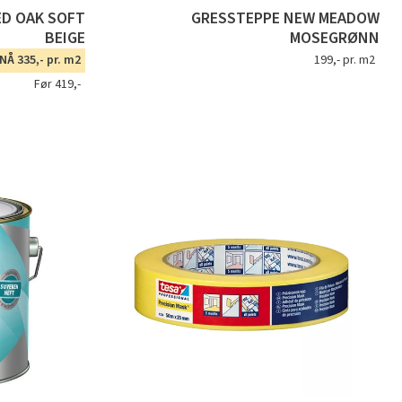
ED OAK SOFT
GRESSTEPPE NEW MEADOW
BEIGE
MOSEGRØNN
NÅ 335,- pr. m2
199,- pr. m2
Før 419,-