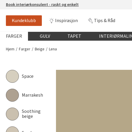
Book interiørkonsulent - raskt og enkelt
Kundeklubb
Inspirasjon
Tips & Råd
LENA
JOTUN 8063
Globalnavigasjon mobil
FARGER
GULV
TAPET
INTERIØRMALI
Hjem
Farger
Beige
Lena
Space
Marrakesh
Soothing
beige