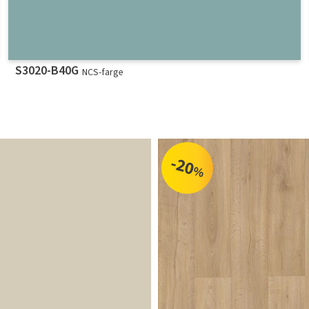
S3020-B40G
NCS-farge
-20
%